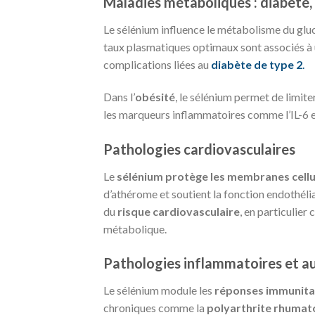
Maladies métaboliques : diabète, 
Le sélénium influence le métabolisme du gluco
taux plasmatiques optimaux sont associés à un
complications liées au
diabète de type 2
.
Dans l’
obésité
, le sélénium permet de limite
les marqueurs inflammatoires comme l’IL-6 e
Pathologies cardiovasculaires
Le
sélénium protège les membranes cellul
d’athérome et soutient la fonction endothélia
du
risque cardiovasculaire
, en particulier
métabolique.
Pathologies inflammatoires et 
Le sélénium module les
réponses immunitai
chroniques comme la
polyarthrite rhumat