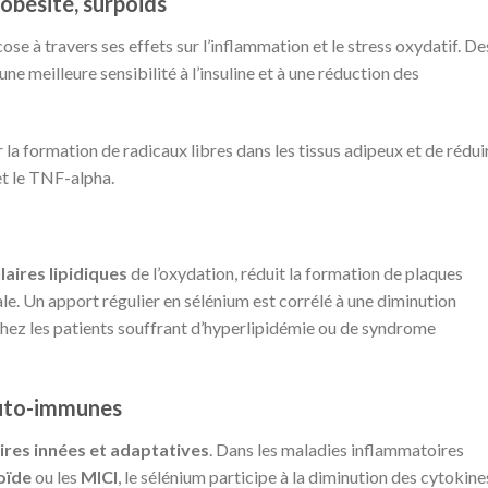
obésité, surpoids
se à travers ses effets sur l’inflammation et le stress oxydatif. De
e meilleure sensibilité à l’insuline et à une réduction des
r la formation de radicaux libres dans les tissus adipeux et de rédui
t le TNF-alpha.
aires lipidiques
de l’oxydation, réduit la formation de plaques
le. Un apport régulier en sélénium est corrélé à une diminution
 chez les patients souffrant d’hyperlipidémie ou de syndrome
auto-immunes
res innées et adaptatives
. Dans les maladies inflammatoires
oïde
ou les
MICI
, le sélénium participe à la diminution des cytokine