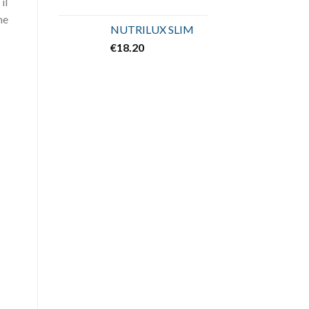
, il
me
NUTRILUX SLIM
€
18.20