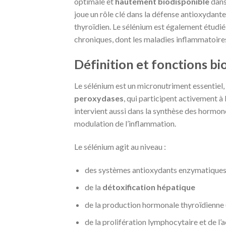
optimale et
hautement biodisponible
dans
joue un rôle clé dans la défense antioxydante
thyroïdien. Le sélénium est également étudi
chroniques, dont les maladies inflammatoires
Définition et fonctions bi
Le sélénium est un micronutriment essentie
peroxydases
, qui participent activement à l
intervient aussi dans la synthèse des hormone
modulation de l’inflammation.
Le sélénium agit au niveau :
des systèmes antioxydants enzymatiques 
de la
détoxification hépatique
de la production hormonale thyroïdienne
de la prolifération lymphocytaire et de l’a