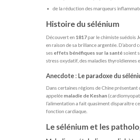
de la réduction des marqueurs inflammat
Histoire du sélénium
Découvert en
1817
par le chimiste suédois
J
en raison de sa brillance argentée. D’abord 
ses
effets bénéfiques sur la santé
soient s
stress oxydatif, des maladies thyroïdiennes e
Anecdote : Le paradoxe du sélén
Dans certaines régions de Chine présentant d
appelée
maladie de Keshan
(cardiomyopathi
l’alimentation a fait quasiment disparaître c
fonction cardiaque.
Le sélénium et les pathol