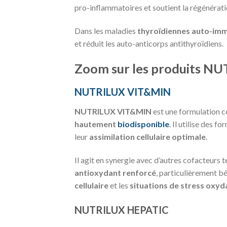
pro-inflammatoires et soutient la régénératio
Dans les maladies
thyroïdiennes auto-im
et réduit les auto-anticorps antithyroïdiens.
Zoom sur les produits NU
NUTRILUX VIT&MIN
NUTRILUX VIT&MIN
est une formulation c
hautement
biodisponible
. Il utilise des
leur
assimilation cellulaire optimale
.
Il agit en synergie avec d’autres cofacteurs t
antioxydant renforcé
, particulièrement b
cellulaire
et les
situations de stress oxyd
NUTRILUX HEPATIC