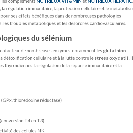
 les compléments
NUTRILUX VIT&MIN
et
NUTRILUX HEPATIC
, la régulation immunitaire, la protection cellulaire et le métabolis
é pour ses effets bénéfiques dans de nombreuses pathologies
, les troubles métaboliques et les désordres cardiovasculaires.
ologiques du sélénium
l, cofacteur de nombreuses enzymes, notamment les
glutathion
a détoxification cellulaire et à la lutte contre le
stress oxydatif
. Il
s thyroïdiennes, la régulation de la réponse immunitaire et la
(GPx, thioredoxine réductase)
 (conversion T4 en T3)
ctivité des cellules NK