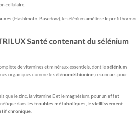
n cellulaire.
munes
(Hashimoto, Basedow), le sélénium améliore le profil hormo
TRILUX Santé contenant du sélénium
omplète de vitamines et minéraux essentiels, dont le
sélénium
 formes organiques comme le
sélénométhionine
, reconnues pour
els que le zinc, la vitamine E et le magnésium, pour un
effet
énéfique dans les
troubles métaboliques
, le
vieillissement
atif chronique
.