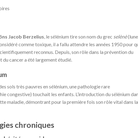
oires
öns Jacob Berzelius
, le sélénium tire son nom du grec
selènè
(lune
considéré comme toxique, il a fallu attendre les années 1950 pour q
cientifiquement reconnus. Depuis, son rôle dans la prévention du
t du cancer a été largement étudié.
ium
es sols très pauvres en sélénium, une pathologie rare
e congestive) touchait les enfants. L’introduction du sélénium da
ette maladie, démontrant pour la première fois son rôle vital dans la
ogies chroniques