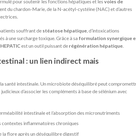
rmulé pour soutenir les fonctions hépatiques et les
voies de
ntient du chardon-Marie, de la N-acétyl-cystéine (NAC) et d’autres
ectrices.
patients souffrant de
stéatose hépatique
, d’intoxications
és à une surcharge toxique. Grâce à sa
formulation synergique e
 HEPATIC
est un outil puissant de
régénération hépatique
.
estinal : un lien indirect mais
r la santé intestinale. Un microbiote déséquilibré peut compromett
nc judicieux d’associer les compléments à base de sélénium avec
perméabilité intestinale et l’absorption des micronutriments
es contextes inflammatoires chroniques
e la flore après un déséquilibre digestif