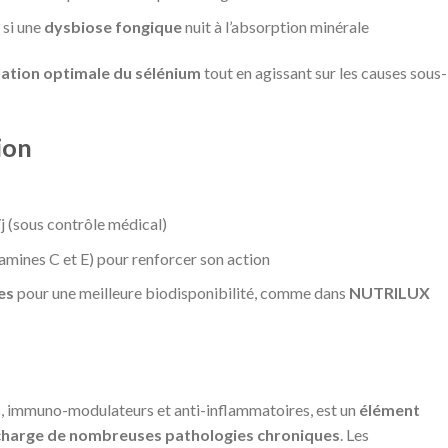
si une
dysbiose fongique
nuit à l’absorption minérale
lation optimale du sélénium
tout en agissant sur les causes sous-
ion
/j (sous contrôle médical)
amines C et E) pour renforcer son action
es
pour une meilleure biodisponibilité, comme dans
NUTRILUX
ts, immuno-modulateurs et anti-inflammatoires, est un
élément
en charge de nombreuses pathologies chroniques
. Les