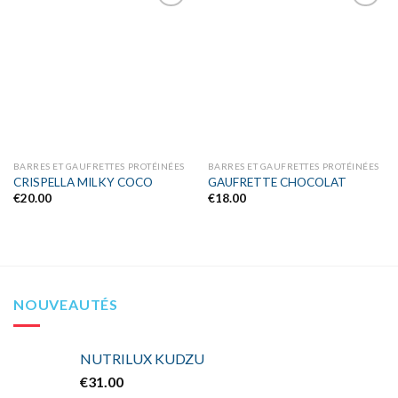
Ajouter
Ajouter
à la liste
à la liste
d’envies
d’envies
BARRES ET GAUFRETTES PROTÉINÉES
BARRES ET GAUFRETTES PROTÉINÉES
CRISPELLA MILKY COCO
GAUFRETTE CHOCOLAT
€
20.00
€
18.00
NOUVEAUTÉS
NUTRILUX KUDZU
€
31.00