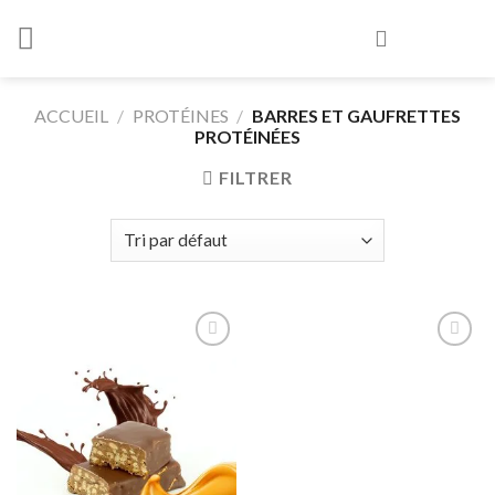
Skip
to
content
ACCUEIL
/
PROTÉINES
/
BARRES ET GAUFRETTES
PROTÉINÉES
FILTRER
Ajouter
Ajouter
à la liste
à la liste
d’envies
d’envies