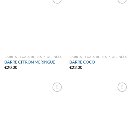
Ajouter
Ajouter
à la liste
à la liste
d’envies
d’envies
BARRES ET GAUFRETTES PROTÉINÉES
BARRES ET GAUFRETTES PROTÉINÉES
BARRE CITRON MERINGUE
BARRE COCO
€
20.00
€
23.00
Ajouter
Ajouter
à la liste
à la liste
d’envies
d’envies