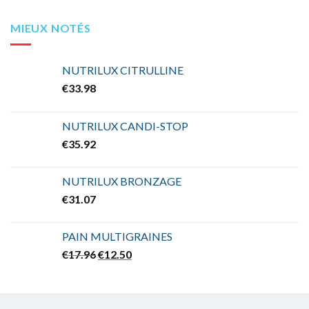
MIEUX NOTÉS
NUTRILUX CITRULLINE
€
33.98
NUTRILUX CANDI-STOP
€
35.92
NUTRILUX BRONZAGE
€
31.07
PAIN MULTIGRAINES
Le
Le
€
17.96
€
12.50
prix
prix
initial
actuel
était :
est :