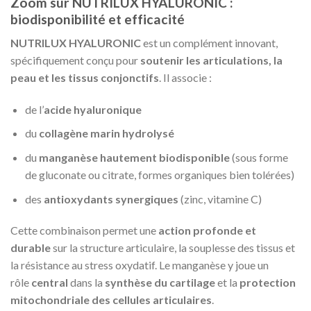
Zoom sur NUTRILUX HYALURONIC :
biodisponibilité et efficacité
NUTRILUX HYALURONIC
est un complément innovant,
spécifiquement conçu pour
soutenir les articulations, la
peau et les tissus conjonctifs
. Il associe :
de l’
acide hyaluronique
du
collagène marin hydrolysé
du
manganèse hautement biodisponible
(sous forme
de gluconate ou citrate, formes organiques bien tolérées)
des
antioxydants synergiques
(zinc, vitamine C)
Cette combinaison permet une
action profonde et
durable
sur la structure articulaire, la souplesse des tissus et
la résistance au stress oxydatif. Le manganèse y joue un
rôle
central
dans la
synthèse du cartilage
et la
protection
mitochondriale des cellules articulaires
.