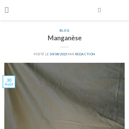
Skip
to
content
BLOG
Manganèse
POSTÉ LE
30/08/2025
PAR
REDACTION
30
Août