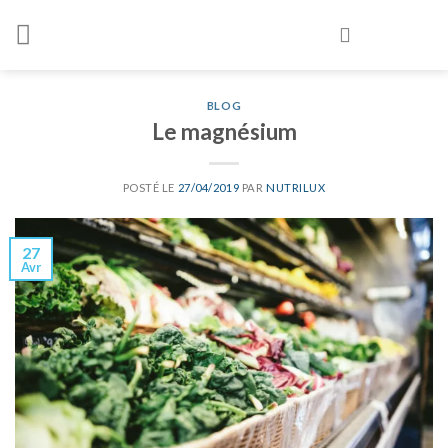
Skip
to
content
BLOG
Le magnésium
POSTÉ LE
27/04/2019
PAR
NUTRILUX
27
Avr